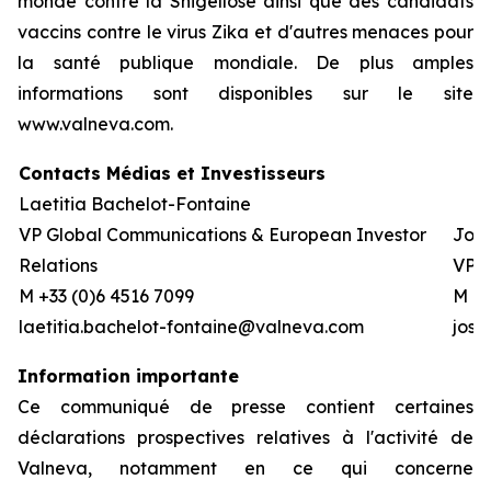
monde contre la Shigellose ainsi que des candidats
vaccins contre le virus Zika et d'autres menaces pour
la santé publique mondiale. De plus amples
informations sont disponibles sur le site
www.valneva.com.
Contacts Médias et Investisseurs
Laetitia Bachelot-Fontaine
VP Global Communications & European Investor
Josh
Relations
VP G
M +33 (0)6 4516 7099
M +0
laetitia.bachelot-fontaine@valneva.com
jos
Information importante
Ce communiqué de presse contient certaines
déclarations prospectives relatives à l'activité de
Valneva, notamment en ce qui concerne